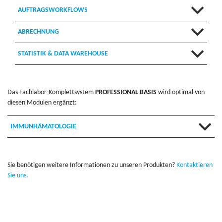
AUFTRAGSWORKFLOWS
ABRECHNUNG
STATISTIK & DATA WAREHOUSE
Das Fach­la­bor-Kom­plettsys­tem
PRO­FES­SIONAL BASIS
wird op­ti­mal von
diesen Mod­ulen ergänzt:
IMMUNHÄMATOLOGIE
Sie benötigen weit­ere In­for­ma­tio­nen zu un­seren Pro­duk­ten?
Kon­tak­tieren
Sie uns
.