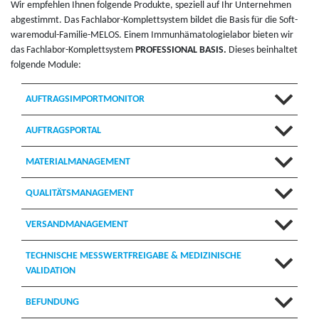
Wir empfehlen Ihnen fol­gende Pro­dukte, speziell auf Ihr Un­ternehmen
abges­timmt. Das Fach­la­bor-Kom­plettsys­tem bildet die Basis für die Soft­
ware­modul-Fam­i­lie-MELOS. Einem Im­munhäma­tolo­giela­bor bi­eten wir
das Fach­la­bor-Kom­plettsys­tem
PRO­FES­SIONAL BASIS.
Dieses bein­hal­tet
fol­gende Mod­ule:
AUFTRAGSIMPORTMONITOR
AUFTRAGSPORTAL
MATERIALMANAGEMENT
QUALITÄTSMANAGEMENT
VERSANDMANAGEMENT
TECHNISCHE MESSWERTFREIGABE & MEDIZINISCHE
VALIDATION
BEFUNDUNG