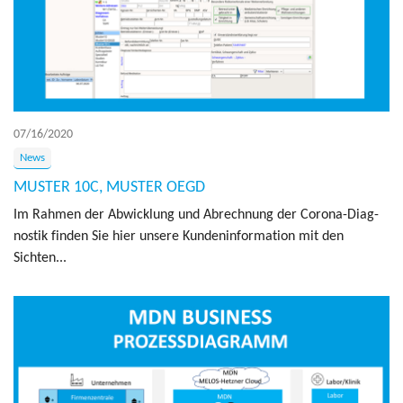
07/16/2020
News
MUSTER 10C, MUSTER OEGD
Im Rah­men der Ab­wick­lung und Abrech­nung der Corona-Di­ag­
nos­tik finden Sie hier un­sere Kun­den­in­for­ma­tion mit den
Sichten...