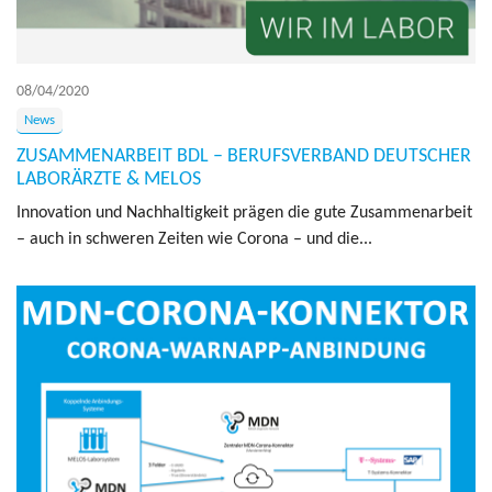
08/04/2020
News
ZUSAMMENARBEIT BDL – BERUFSVERBAND DEUTSCHER
LABORÄRZTE & MELOS
In­no­va­tion und Nach­haltigkeit prägen die gute Zusam­me­nar­beit
– auch in schw­eren Zeiten wie Corona – und die...