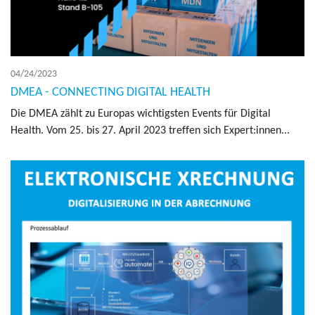
04/24/2023
DMEA - CONNECTING DIGITAL HEALTH
Die DMEA zählt zu Eu­ropas wichtig­sten Events für Dig­i­tal
Health. Vom 25. bis 27. April 2023 tr­e­f­fen sich Ex­pert:innen...