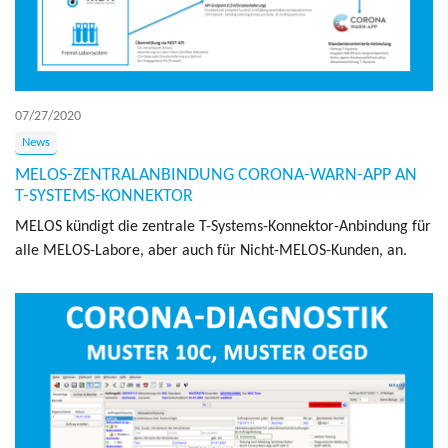
07/27/2020
News
MELOS-ZENTRALANBINDUNG CORONA-WARN-APP AN
T-SYSTEMS-KONNEKTOR
MELOS kündigt die zen­trale T-Sys­tems-Kon­nek­tor-An­bindung für
alle MELOS-La­bore, aber auch für Nicht-MELOS-Kun­den, an.