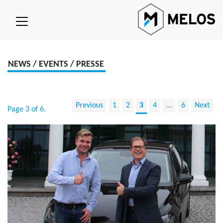
NEWS / EVENTS / PRESSE
Previous
1
2
3
4
…
6
Next
Page 3 of 6.