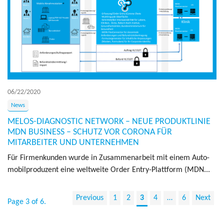
06/22/2020
News
MELOS-DIAGNOSTIC NETWORK – NEUE PRODUKTLINIE
MDN BUSINESS – SCHUTZ VOR CORONA FÜR
MITARBEITER UND UNTERNEHMEN
Für Fir­menkun­den wurde in Zusam­me­nar­beit mit einem Au­to­
mo­bil­pro­duzent eine weltweite Order Entry-Plat­tform (MDN...
Previous
1
2
3
4
…
6
Next
Page 3 of 6.