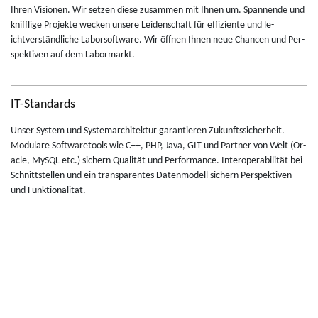
Ihren Vi­sio­nen. Wir set­zen diese zusam­men mit Ihnen um. Span­nende und
knif­flige Pro­jekte wecken un­sere Lei­den­schaft für ef­fiziente und le­
ichtverständliche Labor­soft­ware. Wir öffnen Ihnen neue Chan­cen und Per­
spek­tiven auf dem Labor­markt.
IT-Standards
Unser Sys­tem und Sys­temar­chitek­tur garantieren Zukun­ftssicher­heit.
Mod­u­lare Soft­ware­tools wie C++, PHP, Java, GIT und Part­ner von Welt (Or­
a­cle, MySQL etc.) sich­ern Qualität und Per­for­mance. In­ter­op­er­abilität bei
Schnittstellen und ein trans­par­entes Daten­mod­ell sich­ern Per­spek­tiven
und Funk­tion­alität.