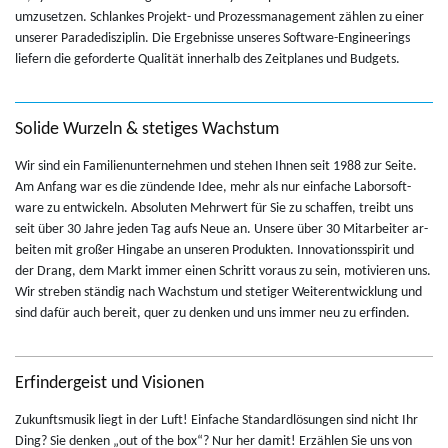
umzuset­zen. Schlankes Pro­jekt- und Prozess­man­age­ment zählen zu einer
un­serer Pa­radediszi­plin. Die Ergeb­nisse un­seres Soft­ware-En­gi­neer­ings
liefern die geforderte Qualität in­ner­halb des Zeit­planes und Bud­gets.
Solide Wurzeln & stetiges Wachstum
Wir sind ein Fam­i­lienun­ternehmen und ste­hen Ihnen seit 1988 zur Seite.
Am An­fang war es die zündende Idee, mehr als nur ein­fache Labor­soft­
ware zu en­twick­eln. Ab­soluten Mehrw­ert für Sie zu schaf­fen, treibt uns
seit über 30 Jahre jeden Tag aufs Neue an. Un­sere über 30 Mi­tar­beiter ar­
beiten mit großer Hingabe an un­seren Pro­duk­ten. In­no­va­tion­sspirit und
der Drang, dem Markt immer einen Schritt vo­raus zu sein, mo­tivieren uns.
Wir streben ständig nach Wach­s­tum und stetiger Weit­er­en­twick­lung und
sind dafür auch bereit, quer zu denken und uns immer neu zu erfinden.
Erfindergeist und Visionen
Zukun­ftsmusik liegt in der Luft! Ein­fache Stan­dardlösun­gen sind nicht Ihr
Ding? Sie denken „out of the box“? Nur her damit! Erzählen Sie uns von