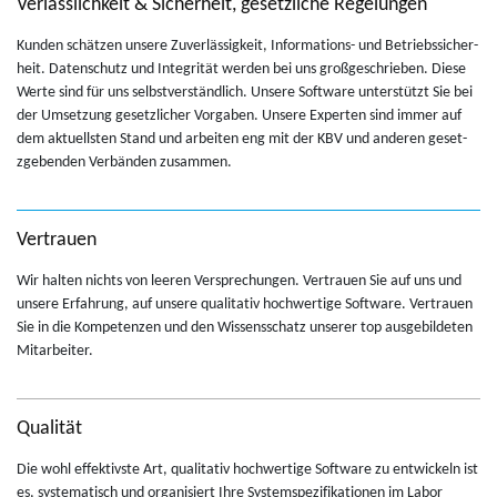
Verlässlichkeit & Sicherheit, gesetzliche Regelungen
Kun­den schätzen un­sere Zu­verlässigkeit, In­for­ma­tions- und Be­trieb­ssicher­
heit. Daten­schutz und In­tegrität wer­den bei uns großgeschrieben. Diese
Werte sind für uns selb­stverständlich. Un­sere Soft­ware un­terstützt Sie bei
der Um­set­zung geset­zlicher Vor­gaben. Un­sere Ex­perten sind immer auf
dem ak­tuell­sten Stand und ar­beiten eng mit der KBV und an­deren geset­
zgeben­den Verbänden zusam­men.
Vertrauen
Wir hal­ten nichts von leeren Ver­sprechun­gen. Ver­trauen Sie auf uns und
un­sere Er­fahrung, auf un­sere qual­i­ta­tiv hochw­er­tige Soft­ware. Ver­trauen
Sie in die Kom­pe­ten­zen und den Wis­senss­chatz un­serer top aus­ge­bilde­ten
Mi­tar­beiter.
Qualität
Die wohl ef­fek­tivste Art, qual­i­ta­tiv hochw­er­tige Soft­ware zu en­twick­eln ist
es, sys­tem­a­tisch und or­gan­isiert Ihre Sys­tem­spez­i­fika­tio­nen im Labor