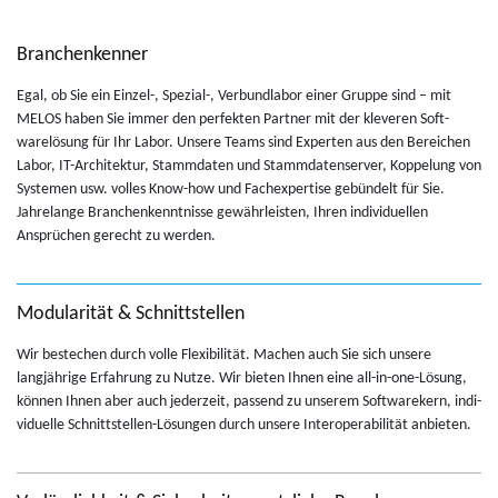
Branchenkenner
Egal, ob Sie ein Einzel-, Spezial-, Ver­bund­la­bor einer Gruppe sind – mit
MELOS haben Sie immer den per­fek­ten Part­ner mit der klev­eren Soft­
warelösung für Ihr Labor. Un­sere Teams sind Ex­perten aus den Bere­ichen
Labor, IT-Ar­chitek­tur, Stam­m­daten und Stam­m­datenserver, Kop­pelung von
Sys­te­men usw. volles Know-how und Fach­ex­per­tise gebündelt für Sie.
Jahre­lange Branchenken­nt­nisse gewährleis­ten, Ihren in­di­vidu­ellen
Ansprüchen gerecht zu wer­den.
Modularität & Schnittstellen
Wir bestechen durch volle Flex­i­bilität. Machen auch Sie sich un­sere
langjährige Er­fahrung zu Nutze. Wir bi­eten Ihnen eine all-in-one-Lösung,
können Ihnen aber auch jed­erzeit, passend zu un­serem Soft­warek­ern, in­di­
vidu­elle Schnittstellen-Lösun­gen durch un­sere In­ter­op­er­abilität an­bi­eten.