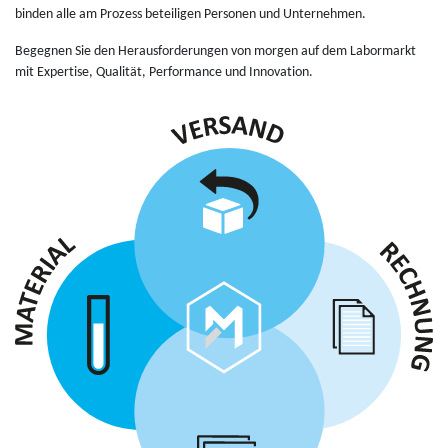
bin­den alle am Pro­zess betei­li­gen Per­so­nen und Unter­neh­men.
Bege­gnen Sie den Heraus­for­de­run­gen von mor­gen auf dem Labor­markt
mit Exper­tise, Qua­lität, Per­for­mance und Inno­va­tion.