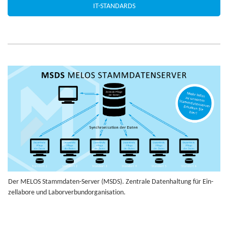
IT-STANDARDS
Der MELOS Stamm­da­ten-Ser­ver (MSDS). Zen­trale Daten­hal­tung für Ein­
zel­la­bore und Labor­ver­bun­dor­ga­ni­sa­tion.