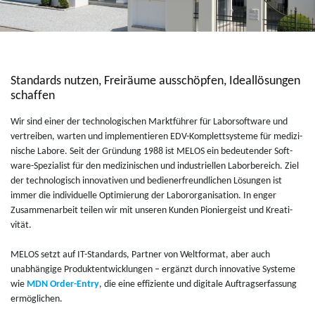
Standards nutzen, Freiräume ausschöpfen, Ideallösungen
schaffen
Wir sind einer der tech­no­lo­gi­schen Marktfüh­rer für Labor­soft­ware und
ver­trei­ben, war­ten und imple­men­tie­ren EDV-Kom­plett­sys­teme für medi­zi­
nische Labore. Seit der Grün­dung 1988 ist MELOS ein bedeu­ten­der Soft­
ware-Spe­zia­list für den medi­zi­ni­schen und indus­triel­len Labor­be­reich. Ziel
der tech­no­lo­gisch inno­va­ti­ven und bedie­ner­freund­li­chen Lösun­gen ist
immer die indi­vi­duelle Opti­mie­rung der Labo­ror­ga­ni­sa­tion. In enger
Zusam­me­nar­beit tei­len wir mit unse­ren Kun­den Pio­nier­geist und Krea­ti­
vität.
MELOS setzt auf IT-Stan­dards, Part­ner von Welt­for­mat, aber auch
unabhängige Pro­duk­tent­wi­ck­lun­gen – ergänzt durch inno­va­tive Sys­teme
wie
MDN Order-Entry
, die eine effi­ziente und digi­tale Auf­trag­ser­fas­sung
ermögli­chen.