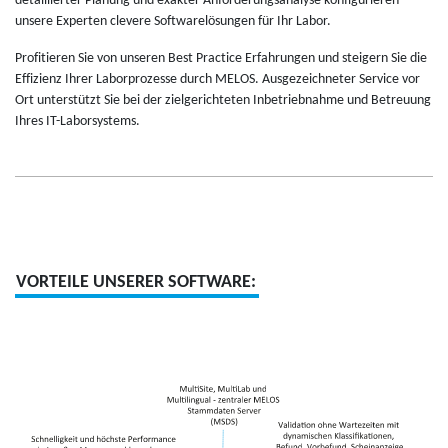
detaillier­ter Pla­nung und exak­ter Anfor­de­rung­sa­na­lyse kon­fi­gu­rie­ren
unsere Exper­ten cle­vere Soft­wa­relösun­gen für Ihr Labor.
Pro­fi­tie­ren Sie von unse­ren Best Prac­tice Erfah­run­gen und stei­gern Sie die
Effi­zienz Ihrer Labor­pro­zesse durch MELOS. Aus­ge­zeich­ne­ter Ser­vice vor
Ort unterstützt Sie bei der ziel­ge­rich­te­ten Inbe­trieb­nahme und Betreuung
Ihres IT-Labor­sys­tems.
VORTEILE UNSERER SOFTWARE: