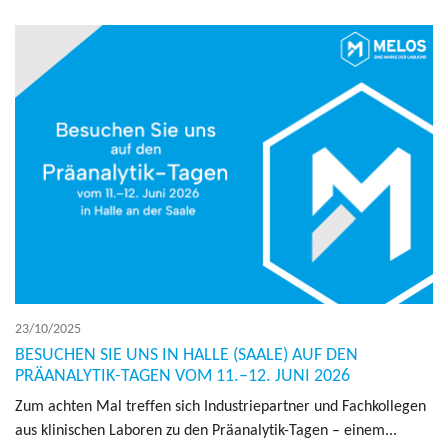
23/10/2025
BESUCHEN SIE UNS IN HALLE (SAALE) AUF DEN
PRÄANALYTIK-TAGEN VOM 11.–12. JUNI 2026
Zum ach­ten Mal tref­fen sich Indus­trie­part­ner und Fach­kol­le­gen
aus kli­ni­schen Labo­ren zu den Präana­ly­tik-Tagen – einem...