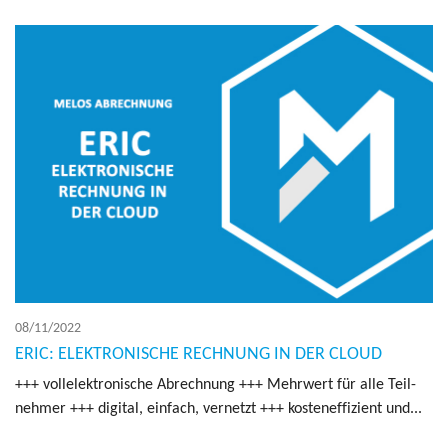
08/11/2022
ERIC: ELEKTRONISCHE RECHNUNG IN DER CLOUD
+++ vol­le­lek­tro­nische Abrech­nung +++ Mehr­wert für alle Teil­
neh­mer +++ digi­tal, ein­fach, ver­netzt +++ kos­te­nef­fi­zient und...