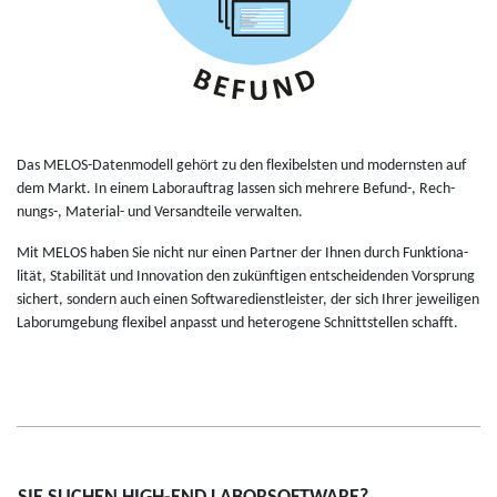
Das MELOS-Daten­mo­dell gehört zu den flexi­bel­sten und moderns­ten auf
dem Markt. In einem Labo­rauf­trag las­sen sich meh­rere Befund-, Rech­
nungs-, Mate­rial- und Ver­sand­teile ver­wal­ten.
Mit MELOS haben Sie nicht nur einen Part­ner der Ihnen durch Funk­tio­na­
lität, Sta­bi­lität und Inno­va­tion den zukünf­ti­gen ent­schei­den­den Vors­prung
sichert, son­dern auch einen Soft­wa­re­dienst­leis­ter, der sich Ihrer jewei­li­gen
Labo­rum­ge­bung flexi­bel anpasst und hete­ro­gene Schnitts­tel­len schafft.