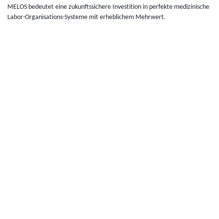
MELOS bedeu­tet eine zukunfts­si­chere Inves­ti­tion in per­fekte medi­zi­nische
Labor-Orga­ni­sa­tions-Sys­teme mit erhe­bli­chem Mehr­wert.