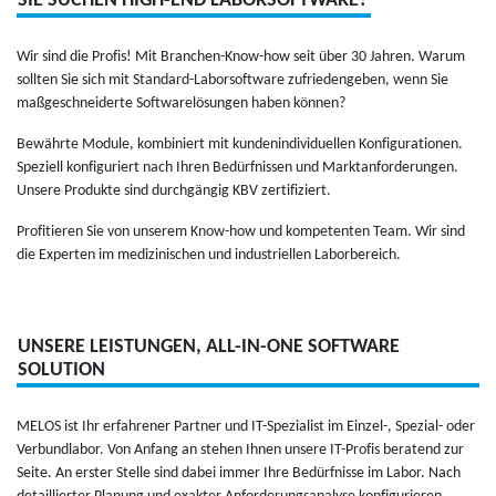
SIE SUCHEN HIGH-END LABORSOFTWARE?
Wir sind die Pro­fis! Mit Bran­chen-Know-how seit über 30 Jah­ren. Warum
soll­ten Sie sich mit Stan­dard-Labor­soft­ware zufrie­den­ge­ben, wenn Sie
maßges­ch­nei­derte Soft­wa­relösun­gen haben können?
Bewährte Module, kom­bi­niert mit kun­de­nin­di­vi­duel­len Kon­fi­gu­ra­tio­nen.
Spe­ziell kon­fi­gu­riert nach Ihren Bedürf­nis­sen und Mark­tan­for­de­run­gen.
Unsere Pro­dukte sind durchgängig KBV zer­ti­fi­ziert.
Pro­fi­tie­ren Sie von unse­rem Know-how und kom­pe­ten­ten Team. Wir sind
die Exper­ten im medi­zi­ni­schen und indus­triel­len Labor­be­reich.
UNSERE LEISTUNGEN, ALL-IN-ONE SOFTWARE
SOLUTION
MELOS ist Ihr erfah­re­ner Part­ner und IT-Spe­zia­list im Ein­zel-, Spe­zial- oder
Ver­bund­la­bor. Von Anfang an ste­hen Ihnen unsere IT-Pro­fis bera­tend zur
Seite. An ers­ter Stelle sind dabei immer Ihre Bedürf­nisse im Labor. Nach