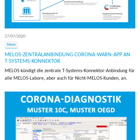
27/07/2020
News
MELOS-ZENTRALANBINDUNG CORONA-WARN-APP AN
T-SYSTEMS-KONNEKTOR
MELOS kün­digt die zen­trale T-Sys­tems-Kon­nek­tor-Anbin­dung für
alle MELOS-Labore, aber auch für Nicht-MELOS-Kun­den, an.