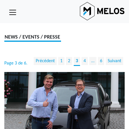
NEWS / EVENTS / PRESSE
Précédent
1
2
3
4
…
6
Suivant
Page 3 de 6.