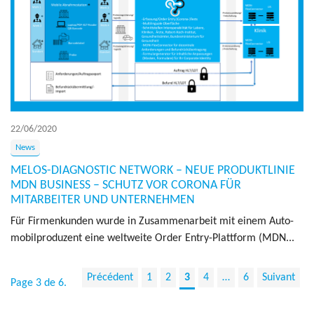
22/06/2020
News
MELOS-DIAGNOSTIC NETWORK – NEUE PRODUKTLINIE
MDN BUSINESS – SCHUTZ VOR CORONA FÜR
MITARBEITER UND UNTERNEHMEN
Für Fir­men­kun­den wurde in Zusam­me­nar­beit mit einem Auto­
mo­bil­pro­duzent eine welt­weite Order Entry-Platt­form (MDN...
Précédent
1
2
3
4
…
6
Suivant
Page 3 de 6.