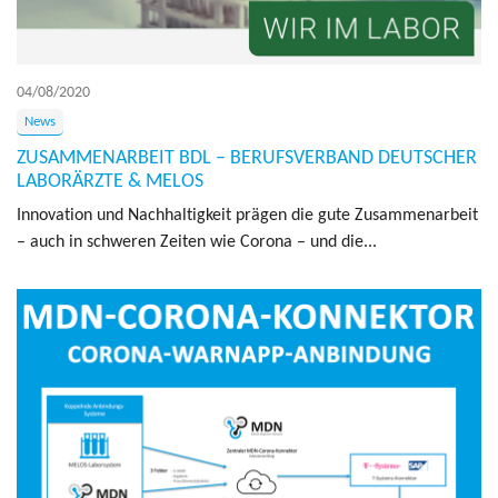
04/08/2020
News
ZUSAMMENARBEIT BDL – BERUFSVERBAND DEUTSCHER
LABORÄRZTE & MELOS
Inno­va­tion und Nach­hal­tig­keit prägen die gute Zusam­me­nar­beit
– auch in schwe­ren Zei­ten wie Corona – und die...