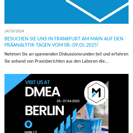
24/10/2024
BESUCHEN SIE UNS IN FRANKFURT AM MAIN AUF DEN
PRÄANALYTIK-TAGEN VOM 08.-09.05.2025!
Neh­men Sie an span­nen­den Dis­kus­sions­run­den teil und erfah­ren
Sie anhand von Praxis­be­rich­ten aus den Labo­ren die...