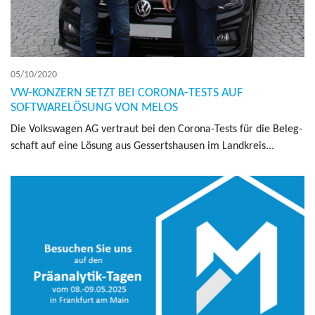
05/10/2020
VW-KONZERN SETZT BEI CORONA-TESTS AUF
SOFTWARELÖSUNG VON MELOS
Die Volks­wa­gen AG ver­traut bei den Corona-Tests für die Beleg­
schaft auf eine Lösung aus Ges­sert­shau­sen im Land­kreis...