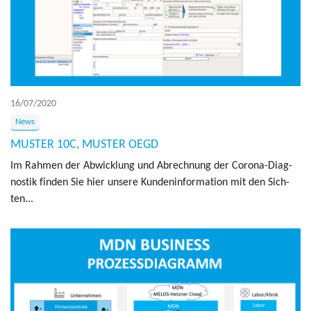
16/07/2020
News
MUSTER 10C, MUSTER OEGD
Im Rah­men der Abwi­ck­lung und Abrech­nung der Corona-Diag­
nos­tik fin­den Sie hier unsere Kun­de­n­in­for­ma­tion mit den Sich­
ten...