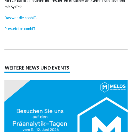
MELOS dankt den vie­len in­ter­es­sier­ten Be­su­cher am Ge­mein­schafts­stand
mit Sys­Tek.
Das war die con­hIT
.
Pres­se­fo­tos con­hIT
WEITERE NEWS UND EVENTS