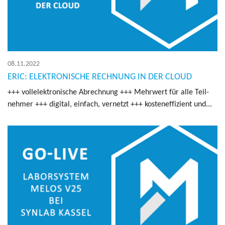
08.11.2022
ERIC: ELEKTRONISCHE RECHNUNG IN DER CLOUD
+++ voll­elek­tro­ni­sche Ab­rech­nung +++ Mehr­wert für alle Teil­
neh­mer +++ di­gi­tal, ein­fach, ver­netzt +++ kos­ten­ef­fi­zi­ent und...