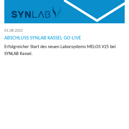
01.08.2022
ABSCHLUSS SYNLAB KASSEL GO-LIVE
Er­folg­rei­cher Start des neuen La­bor­sys­tems MELOS V25 bei
SYN­LAB Kas­sel.