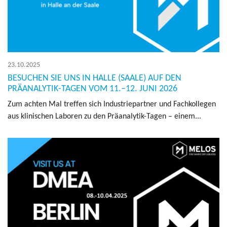
23.10.2025
BESUCHEN SIE UNS IN HALLE (SAALE) AUF DEN
PRÄANALYTIK-TAGEN VOM 11.–12. JUNI 2026
Zum ach­ten Mal tref­fen sich In­dus­trie­part­ner und Fach­kol­le­gen
aus kli­ni­schen La­bo­ren zu den Prä­ana­ly­tik-Tagen – einem...