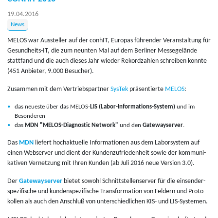
19.04.2016
News
MELOS war Aus­stel­ler auf der con­hIT, Eu­ro­pas füh­ren­der Ver­an­stal­tung für
Ge­sund­heits-IT, die zum neun­ten Mal auf dem Ber­li­ner Mes­se­ge­län­de
statt­fand und die auch die­ses Jahr wie­der Re­kord­zah­len schrei­ben konn­te
(451 An­bie­ter, 9.000 Be­su­cher).
Zu­sam­men mit dem Ver­triebs­part­ner
Sys­Tek
prä­sen­tier­te
MELOS
:
das neueste über das MELOS-
LIS (Labor-Informations-System)
und im
Besonderen
das
MDN "MELOS-Diagnostic Network"
und den
Gatewayserver
.
Das
MDN
lie­fert hoch­ak­tu­el­le In­for­ma­tio­nen aus dem La­bor­sys­tem auf
einen Web­ser­ver und dient der Kun­den­zu­frie­den­heit sowie der kom­mu­ni­
ka­ti­ven Ver­net­zung mit Ihren Kun­den (ab Juli 2016 neue Ver­si­on 3.0).
Der
Gate­way­ser­ver
bie­tet so­wohl Schnitt­stel­len­ser­ver für die ein­sen­der­
spe­zi­fi­sche und kun­den­spe­zi­fi­sche Trans­for­ma­ti­on von Fel­dern und Pro­to­
kol­len als auch den An­schluß von un­ter­schied­li­chen KIS- und LIS-Sys­te­men.