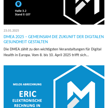
23.01.2025
DMEA 2025 – GEMEINSAM DIE ZUKUNFT DER DIGITALEN
GESUNDHEIT GESTALTEN
Die DMEA zählt zu den wich­tigs­ten Ver­an­stal­tun­gen für Di­gi­tal
Health in Eu­ro­pa. Vom 8. bis 10. April 2025 trifft sich...