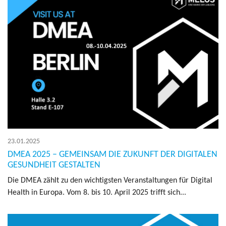
23.01.2025
DMEA 2025 – GEMEINSAM DIE ZUKUNFT DER DIGITALEN
GESUNDHEIT GESTALTEN
Die DMEA zählt zu den wich­tigs­ten Ver­an­stal­tun­gen für Di­gi­tal
Health in Eu­ro­pa. Vom 8. bis 10. April 2025 trifft sich...