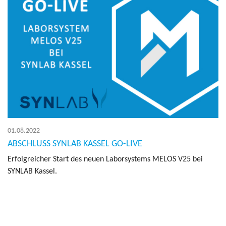
01.08.2022
ABSCHLUSS SYNLAB KASSEL GO-LIVE
Er­folg­rei­cher Start des neuen La­bor­sys­tems MELOS V25 bei
SYN­LAB Kas­sel.