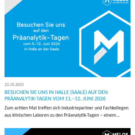
23.10.2025
BESUCHEN SIE UNS IN HALLE (SAALE) AUF DEN
PRÄANALYTIK-TAGEN VOM 11.–12. JUNI 2026
Zum ach­ten Mal tref­fen sich In­dus­trie­part­ner und Fach­kol­le­gen
aus kli­ni­schen La­bo­ren zu den Prä­ana­ly­tik-Tagen – einem...