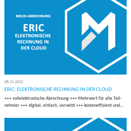
08.11.2022
ERIC: ELEKTRONISCHE RECHNUNG IN DER CLOUD
+++ voll­elek­tro­ni­sche Ab­rech­nung +++ Mehr­wert für alle Teil­
neh­mer +++ di­gi­tal, ein­fach, ver­netzt +++ kos­ten­ef­fi­zi­ent und...