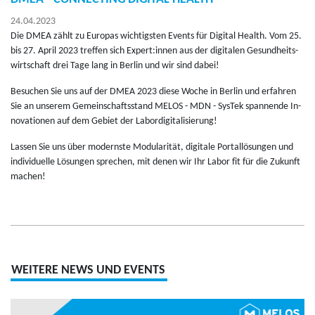
24.04.2023
Die DMEA zählt zu Eu­ro­pas wich­tigs­ten Events für Di­gi­tal Health. Vom 25.
bis 27. April 2023 tref­fen sich Ex­pert:innen aus der di­gi­ta­len Ge­sund­heits­
wirt­schaft drei Tage lang in Ber­lin und wir sind dabei!
Be­su­chen Sie uns auf der DMEA 2023 diese Woche in Ber­lin und er­fah­ren
Sie an un­se­rem Ge­mein­schafts­stand MELOS - MDN - Sys­Tek span­nen­de In­
no­va­tio­nen auf dem Ge­biet der La­bor­di­gi­ta­li­sie­rung!
Las­sen Sie uns über mo­derns­te Mo­du­la­ri­tät, di­gi­ta­le Portall­ösun­gen und
in­di­vi­du­el­le Lö­sun­gen spre­chen, mit denen wir Ihr Labor fit für die Zu­kunft
ma­chen!
WEITERE NEWS UND EVENTS