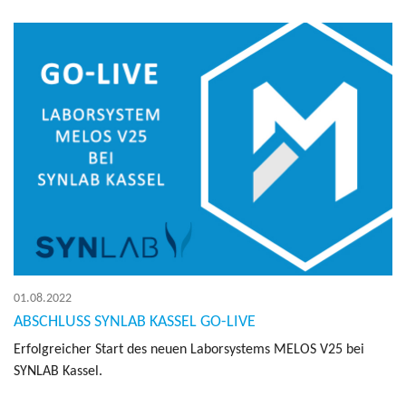
01.08.2022
ABSCHLUSS SYNLAB KASSEL GO-LIVE
Er­folg­rei­cher Start des neuen La­bor­sys­tems MELOS V25 bei
SYN­LAB Kas­sel.