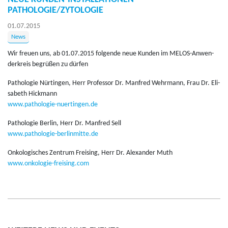
PATHOLOGIE/ZYTOLOGIE
01.07.2015
News
Wir freu­en uns, ab 01.07.2015 fol­gen­de neue Kun­den im MELOS-An­wen­
der­kreis be­grü­ßen zu dür­fen
Pa­tho­lo­gie Nür­tin­gen, Herr Pro­fes­sor Dr. Man­fred Wehr­mann, Frau Dr. Eli­
sa­beth Hick­mann
www.​pathologie-​nuertingen.​de
Pa­tho­lo­gie Ber­lin, Herr Dr. Man­fred Sell
www.​pathologie-​berlinmitte.​de
On­ko­lo­gi­sches Zen­trum Frei­sing, Herr Dr. Alex­an­der Muth
www.​onkologie-​freising.​com