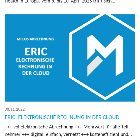
Health in Eu­ro­pa. Vom 8. bis 10. April 2025 trifft sich...
08.11.2022
ERIC: ELEKTRONISCHE RECHNUNG IN DER CLOUD
+++ voll­elek­tro­ni­sche Ab­rech­nung +++ Mehr­wert für alle Teil­
neh­mer +++ di­gi­tal, ein­fach, ver­netzt +++ kos­ten­ef­fi­zi­ent und...