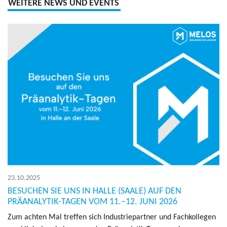
WEITERE NEWS UND EVENTS
23.10.2025
BESUCHEN SIE UNS IN HALLE (SAALE) AUF DEN
PRÄANALYTIK-TAGEN VOM 11.–12. JUNI 2026
Zum ach­ten Mal tref­fen sich In­dus­trie­part­ner und Fach­kol­le­gen