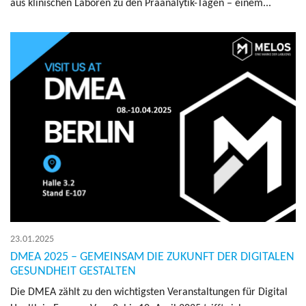
aus kli­ni­schen La­bo­ren zu den Prä­ana­ly­tik-Tagen – einem...
23.01.2025
DMEA 2025 – GEMEINSAM DIE ZUKUNFT DER DIGITALEN
GESUNDHEIT GESTALTEN
Die DMEA zählt zu den wich­tigs­ten Ver­an­stal­tun­gen für Di­gi­tal