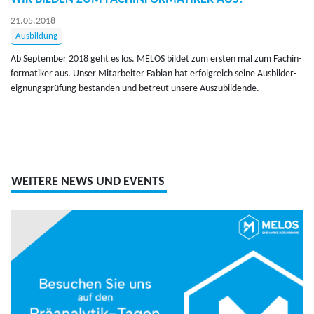
21.05.2018
Ausbildung
Ab Sep­tem­ber 2018 geht es los. MELOS bil­det zum ers­ten mal zum Fach­in­
for­ma­ti­ker aus. Unser Mit­ar­bei­ter Fa­bi­an hat er­folg­reich seine Aus­bil­der­
eig­nungs­prü­fung be­stan­den und be­treut un­se­re Aus­zu­bil­den­de.
WEITERE NEWS UND EVENTS