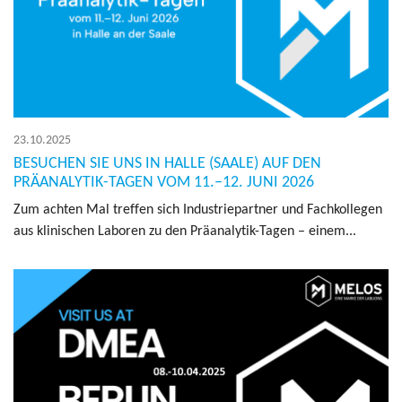
23.10.2025
BESUCHEN SIE UNS IN HALLE (SAALE) AUF DEN
PRÄANALYTIK-TAGEN VOM 11.–12. JUNI 2026
Zum ach­ten Mal tref­fen sich In­dus­trie­part­ner und Fach­kol­le­gen
aus kli­ni­schen La­bo­ren zu den Prä­ana­ly­tik-Tagen – einem...