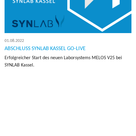
01.08.2022
ABSCHLUSS SYNLAB KASSEL GO-LIVE
Er­folg­rei­cher Start des neuen La­bor­sys­tems MELOS V25 bei
SYN­LAB Kas­sel.