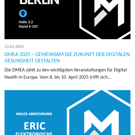
23.01.2025
DMEA 2025 – GEMEINSAM DIE ZUKUNFT DER DIGITALEN
GESUNDHEIT GESTALTEN
Die DMEA zählt zu den wich­tigs­ten Ver­an­stal­tun­gen für Di­gi­tal
Health in Eu­ro­pa. Vom 8. bis 10. April 2025 trifft sich...