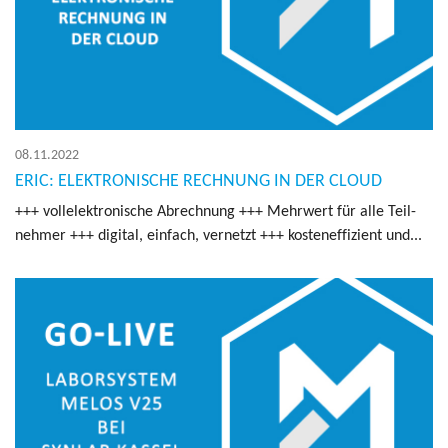
08.11.2022
ERIC: ELEKTRONISCHE RECHNUNG IN DER CLOUD
+++ voll­elek­tro­ni­sche Ab­rech­nung +++ Mehr­wert für alle Teil­
neh­mer +++ di­gi­tal, ein­fach, ver­netzt +++ kos­ten­ef­fi­zi­ent und...